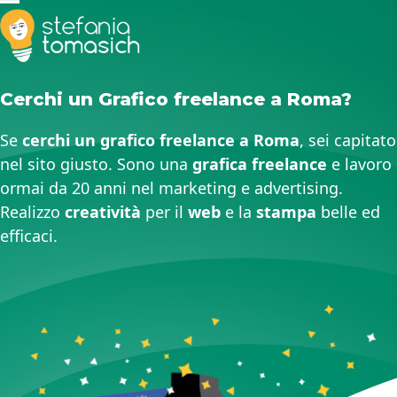
Skip
Open
Close
to
mobile
mobile
content
menu
menu
Cerchi un Grafico freelance a Roma?
Se
cerchi un grafico freelance a Roma
, sei capitato
nel sito giusto. Sono una
grafica freelance
e lavoro
ormai da 20 anni nel marketing e advertising.
Realizzo
creatività
per il
web
e la
stampa
belle ed
efficaci.