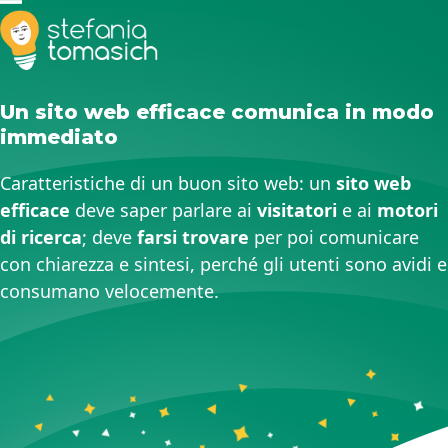
Skip
Open
Close
to
mobile
mobile
content
menu
menu
Un sito web efficace comunica in modo
immediato
Caratteristiche di un buon sito web: un
sito web
efficace
deve saper parlare ai
visitatori
e ai
motori
di ricerca
; deve
farsi trovare
per poi comunicare
con chiarezza e sintesi, perché gli utenti sono avidi e
consumano velocemente.