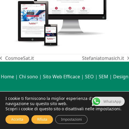
CosmoeSat.it
Stefaniatomasich.it
post
articolo
precedente:
successivo:
Home
|
Chi sono
|
Sito Web Efficace
|
SEO
|
SEM
|
Design
Copyright © Stefania Tomasich 1999 - 2026 - Tutti i diritti sono
I cookie ti forniscono la miglior esperienza d'uso e
WhatsApp
riservati | P.IVA 16060691009
navigazione su questo sito web.
Note legali
Politiche di Privacy
Contatti
Scopri i cookie di questo sito o disattivali nelle impostazioni.
Accetta
Rifiuta
Impostazioni