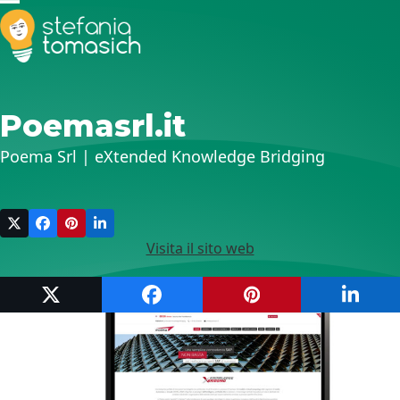
Skip
Open
Close
to
mobile
mobile
content
menu
menu
Poemasrl.it
Poema Srl | eXtended Knowledge Bridging
Visita il sito web