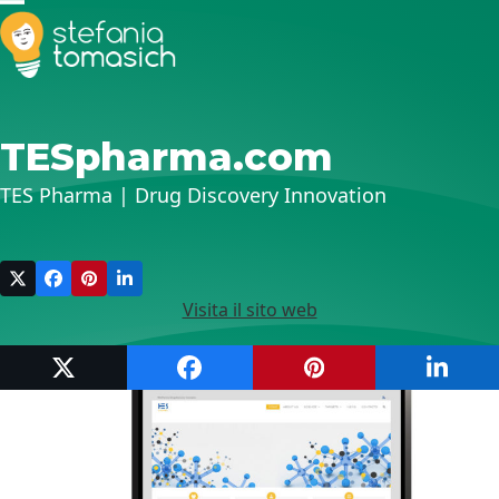
Skip
Open
Close
to
mobile
mobile
content
menu
menu
TESpharma.com
TES Pharma | Drug Discovery Innovation
Visita il sito web