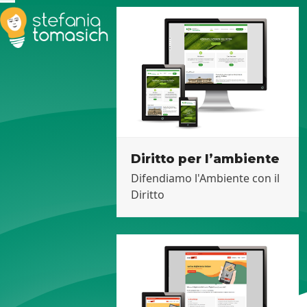
Skip
Open
Close
to
mobile
mobile
content
menu
menu
Diritto per l’ambiente
Difendiamo l'Ambiente con il
Diritto