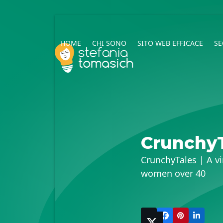
Skip
to
content
HOME
CHI SONO
SITO WEB EFFICACE
SE
Crunchy
CrunchyTales | A vi
women over 40