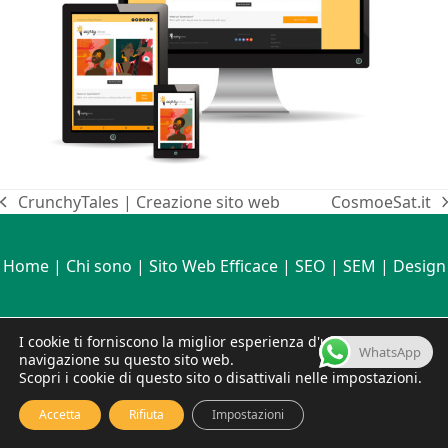
CrunchyTales | Creazione sito web
CosmoeSat.it
post
articolo
precedente:
successivo:
Home
|
Chi sono
|
Sito Web Efficace
|
SEO
|
SEM
|
Design
Copyright © Stefania Tomasich 1999 - 2026 - Tutti i diritti sono
I cookie ti forniscono la miglior esperienza d'uso e
WhatsApp
riservati | P.IVA 16060691009
navigazione su questo sito web.
Note legali
Politiche di Privacy
Contatti
Scopri i cookie di questo sito o disattivali nelle impostazioni.
Accetta
Rifiuta
Impostazioni